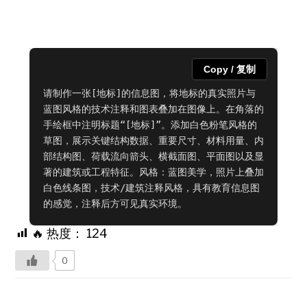
Copy / 复制
请制作一张[地标]的信息图，将地标的真实照片与
蓝图风格的技术注释和图表叠加在图像上。在角落的
手绘框中注明标题“[地标]”。添加白色粉笔风格的
草图，展示关键结构数据、重要尺寸、材料用量、内
部结构图、荷载流向箭头、横截面图、平面图以及显
著的建筑或工程特征。风格：蓝图美学，照片上叠加
白色线条图，技术/建筑注释风格，具有教育信息图
的感觉，注释后方可见真实环境。
🔥 热度：
124
0