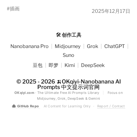
#
插画
2025年12月17日
🛠️ 创作工具
Nanobanana Pro
|
Midjourney
|
Grok
|
ChatGPT
|
Suno
豆包
|
即梦
|
Kimi
|
DeepSeek
© 2025 - 2026
🍌OKqiyi-Nanobanana AI
Prompts 中文提示词官网
OKqiyi.com
· The Ultimate Free AI Prompts Library
|
Focus on
Midjourney, Grok, DeepSeek & Gemini
🐙
GitHub Repo
AI Content for Learning Only
·
Report / Contact