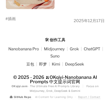
#
插画
2025年12月17日
🛠️ 创作工具
Nanobanana Pro
|
Midjourney
|
Grok
|
ChatGPT
|
Suno
豆包
|
即梦
|
Kimi
|
DeepSeek
© 2025 - 2026
🍌OKqiyi-Nanobanana AI
Prompts 中文提示词官网
OKqiyi.com
· The Ultimate Free AI Prompts Library
|
Focus on
Midjourney, Grok, DeepSeek & Gemini
🐙
GitHub Repo
AI Content for Learning Only
·
Report / Contact