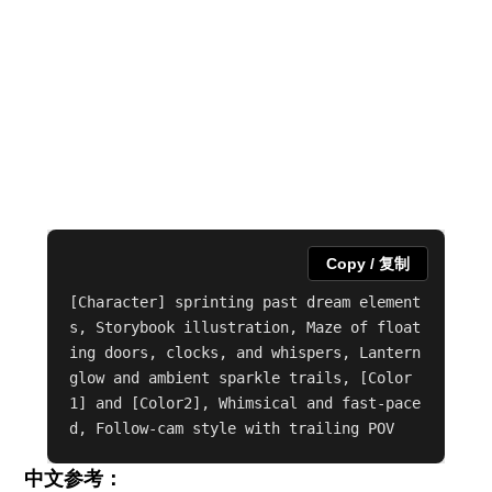
Copy / 复制
[Character] sprinting past dream element
s, Storybook illustration, Maze of float
ing doors, clocks, and whispers, Lantern 
glow and ambient sparkle trails, [Color
1] and [Color2], Whimsical and fast-pace
d, Follow-cam style with trailing POV
中文参考：