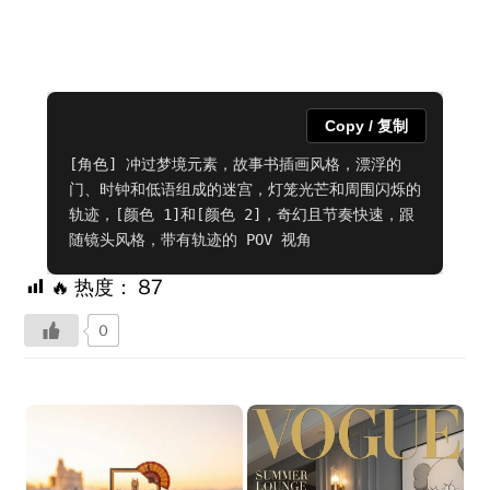
Copy / 复制
[角色] 冲过梦境元素，故事书插画风格，漂浮的
门、时钟和低语组成的迷宫，灯笼光芒和周围闪烁的
轨迹，[颜色 1]和[颜色 2]，奇幻且节奏快速，跟
随镜头风格，带有轨迹的 POV 视角
🔥 热度：
87
0