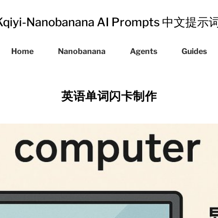
Kqiyi-Nanobanana AI Prompts 中文提
Home
Nanobanana
Agents
Guides
英语单词闪卡制作