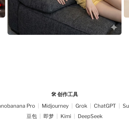
🛠️ 创作工具
nobanana Pro
|
Midjourney
|
Grok
|
ChatGPT
|
Su
豆包
|
即梦
|
Kimi
|
DeepSeek