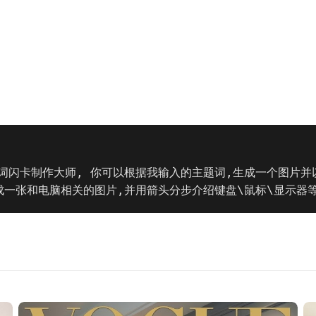
词闪卡制作大师, 你可以根据我输入的主题词,生成一个图片并
成一张和电脑相关的图片,并用箭头分步介绍键盘\鼠标\显示器