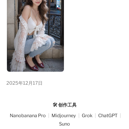
2025年12月17日
🛠️ 创作工具
Nanobanana Pro
|
Midjourney
|
Grok
|
ChatGPT
|
Suno