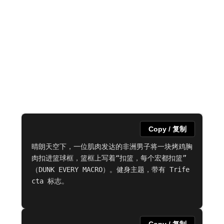
Copy / 复制
晴朗天空下，一位肌肉发达的非洲男子将一块烤鸡胸
肉扣进篮球框，篮框上写着“扣篮，每个宏都扣篮”
（DUNK EVERY MACRO）。健身主题，带有 Trife