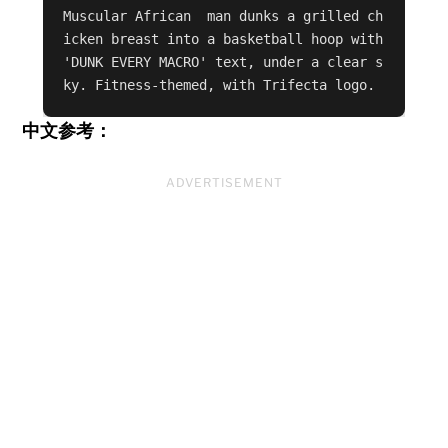
Muscular African  man dunks a grilled ch
icken breast into a basketball hoop with 
'DUNK EVERY MACRO' text, under a clear s
ky. Fitness-themed, with Trifecta logo.
中文参考：
ADVERTISEMENT