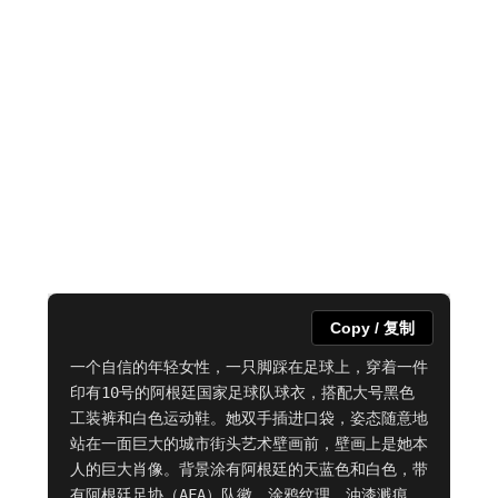
Copy / 复制
一个自信的年轻女性，一只脚踩在足球上，穿着一件
印有10号的阿根廷国家足球队球衣，搭配大号黑色
工装裤和白色运动鞋。她双手插进口袋，姿态随意地
站在一面巨大的城市街头艺术壁画前，壁画上是她本
人的巨大肖像。背景涂有阿根廷的天蓝色和白色，带
有阿根廷足协（AFA）队徽、涂鸦纹理、油漆溅痕、