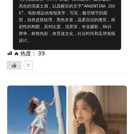
风化的混凝土墙，以及醒目的文字“ARGENTINA 202
6”。电影感运动海报美学，写实，极尽细节的面
部，自然皮肤纹理，黑色长发，温柔自信的微笑，戏
剧性的构图，高对比度，浅景深，专业摄影，8k分
辨率，鲜艳色彩，体育迷文化，社论时尚和足球海报
设计。
🔥 热度：
39
0