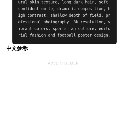
ural skin texture, long dark hair, soft 
confident smile, dramatic composition, h
igh contrast, shallow depth of field, pr
ofessional photography, 8k resolution, v
ibrant colors, sports fan culture, edito
rial fashion and football poster design.
中文参考:
ADVERTISEMENT