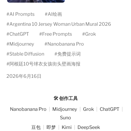
#
AI Prompts
#
AI绘画
#
Argentina 10 Jersey Woman Urban Mural 2026
#
ChatGPT
#
Free Prompts
#
Grok
#
Midjourney
#
Nanobanana Pro
#
Stable Diffusion
#
免费提示词
#
阿根廷10号球衣女孩街头壁画海报
2026年6月16日
🛠️ 创作工具
Nanobanana Pro
|
Midjourney
|
Grok
|
ChatGPT
|
Suno
豆包
|
即梦
|
Kimi
|
DeepSeek