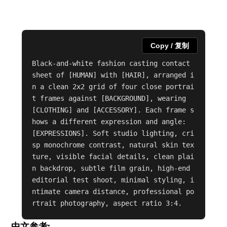
Copy / 复制
Black-and-white fashion casting contact 
sheet of [HUMAN] with [HAIR], arranged i
n a clean 2x2 grid of four close portrai
t frames against [BACKGROUND], wearing 
[CLOTHING] and [ACCESSORY]. Each frame s
hows a different expression and angle: 
[EXPRESSIONS]. Soft studio lighting, cri
sp monochrome contrast, natural skin tex
ture, visible facial details, clean plai
n backdrop, subtle film grain, high-end 
editorial test shoot, minimal styling, i
ntimate camera distance, professional po
rtrait photography, aspect ratio 3:4.
中文参考: