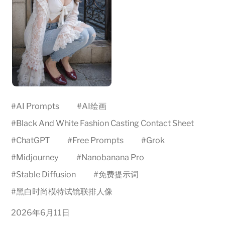
#
AI Prompts
#
AI绘画
#
Black And White Fashion Casting Contact Sheet
#
ChatGPT
#
Free Prompts
#
Grok
#
Midjourney
#
Nanobanana Pro
#
Stable Diffusion
#
免费提示词
#
黑白时尚模特试镜联排人像
2026年6月11日