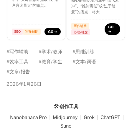
核心解决职场沟通中“语气太
户咨询量大”的痛点...
冲”、“推卸责任”或“过于随
意”的痛点，将大...
写作辅助
GO
→
SEO
写作辅助
GO →
心理/社交
#
写作辅助
#
学术/教师
#
思维训练
#
效率工具
#
教育/学生
#
文本/词语
#
文章/报告
2026年1月26日
🛠️ 创作工具
Nanobanana Pro
|
Midjourney
|
Grok
|
ChatGPT
|
Suno