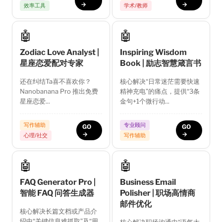
→
→
效率工具
学术/教师
🤖
🤖
Zodiac Love Analyst |
Inspiring Wisdom
星座恋爱配对专家
Book | 励志智慧箴言书
还在纠结Ta喜不喜欢你？
核心解决“日常迷茫需要快速
Nanobanana Pro 推出免费
精神充电”的痛点，提供“3条
星座恋爱...
金句+1个微行动...
写作辅助
专业顾问
GO
GO
→
→
心理/社交
写作辅助
🤖
🤖
FAQ Generator Pro |
Business Email
智能 FAQ 问答生成器
Polisher | 职场高情商
邮件优化
核心解决长篇文档或产品介
绍中“关键信息难抓取”及“用