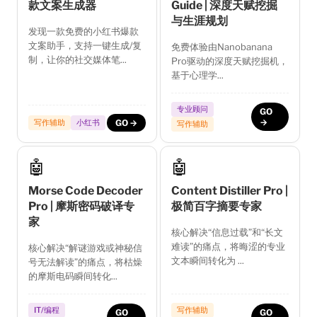
款文案生成器
Guide | 深度天赋挖掘
与生涯规划
发现一款免费的小红书爆款
文案助手，支持一键生成/复
免费体验由Nanobanana
制，让你的社交媒体笔...
Pro驱动的深度天赋挖掘机，
基于心理学...
专业顾问
GO
→
写作辅助
小红书
GO →
写作辅助
🤖
🤖
Morse Code Decoder
Content Distiller Pro |
Pro | 摩斯密码破译专
极简百字摘要专家
家
核心解决“信息过载”和“长文
难读”的痛点，将晦涩的专业
核心解决“解谜游戏或神秘信
文本瞬间转化为 ...
号无法解读”的痛点，将枯燥
的摩斯电码瞬间转化...
IT/编程
写作辅助
GO
GO