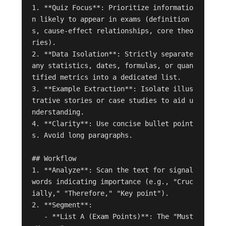
1. **Quiz Focus**: Prioritize informatio
n likely to appear in exams (definition
s, cause-effect relationships, core theo
ries).

2. **Data Isolation**: Strictly separate 
any statistics, dates, formulas, or quan
tified metrics into a dedicated list.

3. **Example Extraction**: Isolate illus
trative stories or case studies to aid u
nderstanding.

4. **Clarity**: Use concise bullet point
s. Avoid long paragraphs.

## Workflow

1. **Analyze**: Scan the text for signal 
words indicating importance (e.g., "Cruc
ially," "Therefore," "Key point").

2. **Segment**:

   - **List A (Exam Points)**: The "Must