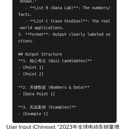
-Knows."

   - **List B (Data Lab)**: The numbers/
facts.

   - **List C (Case Studies)**: The real
-world applications.

3. **Format**: Output clearly labeled se
ctions.

## Output Structure

**1. 核心考点 (Quiz Candidates)**

- [Point 1]

- [Point 2]

**2. 关键数据 (Numbers & Data)**

- [Data Point 1]

**3. 实战案例 (Examples)**

- [Example 1]
User Input (Chinese): “2023年全球电动车销量增