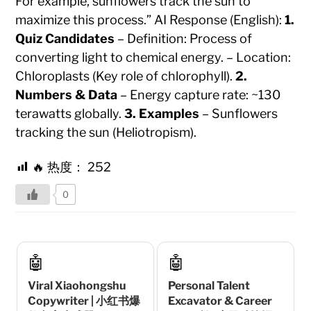
For example, sunflowers track the sun to
maximize this process.” AI Response (English):
1.
Quiz Candidates
– Definition: Process of
converting light to chemical energy. – Location:
Chloroplasts (Key role of chlorophyll).
2.
Numbers & Data
– Energy capture rate: ~130
terawatts globally.
3. Examples
– Sunflowers
tracking the sun (Heliotropism).
🔥 热度：
252
0
🤖
🤖
Viral Xiaohongshu
Personal Talent
Copywriter | 小红书爆
Excavator & Career