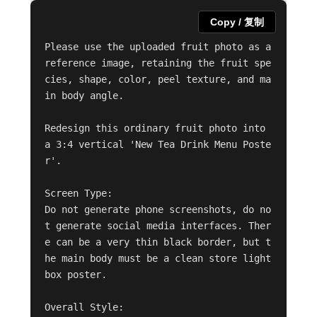
Copy / 复制
Please use the uploaded fruit photo as a 
reference image, retaining the fruit spe
cies, shape, color, peel texture, and ma
in body angle.

Redesign this ordinary fruit photo into 
a 3:4 vertical 'New Tea Drink Menu Poste
r'.

Screen Type:

Do not generate phone screenshots, do no
t generate social media interfaces. Ther
e can be a very thin black border, but t
he main body must be a clean store light
box poster.

Overall Style:
