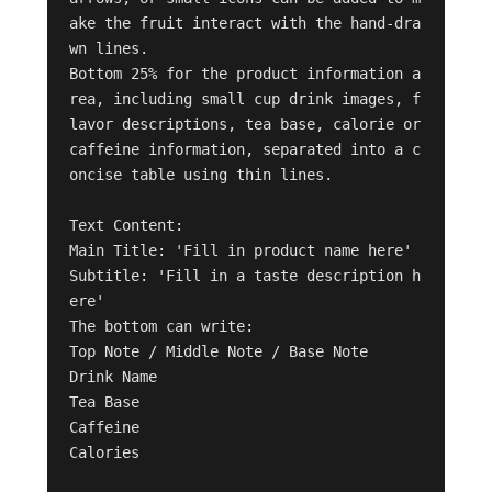
ake the fruit interact with the hand-dra
wn lines.

Bottom 25% for the product information a
rea, including small cup drink images, f
lavor descriptions, tea base, calorie or 
caffeine information, separated into a c
oncise table using thin lines.

Text Content:

Main Title: 'Fill in product name here'

Subtitle: 'Fill in a taste description h
ere'

The bottom can write:

Top Note / Middle Note / Base Note

Drink Name

Tea Base

Caffeine

Calories
