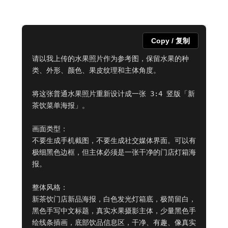
Copy / 复制
请以我上传的水果照片作为参考图，保留水果的种
类、外形、颜色、果皮纹理和主体角度。

将这张普通水果照片重新设计成一张 3:4 竖版「新
茶饮菜单海报」。

画面类型：

不要生成手机截图，不要生成社交媒体界面。可以有
极细黑色边框，但主体必须是一张干净的门店灯箱海
报。

整体风格：

新茶饮门店新品海报，白色发光灯箱底，极简留白，
黑色手写中文标题，真实水果摄影主体，少量黑色手
绘线条插画，底部饮品信息区，干净、有趣、像真实