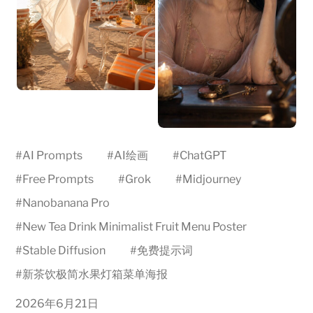
#
AI Prompts
#
AI绘画
#
ChatGPT
#
Free Prompts
#
Grok
#
Midjourney
#
Nanobanana Pro
#
New Tea Drink Minimalist Fruit Menu Poster
#
Stable Diffusion
#
免费提示词
#
新茶饮极简水果灯箱菜单海报
2026年6月21日