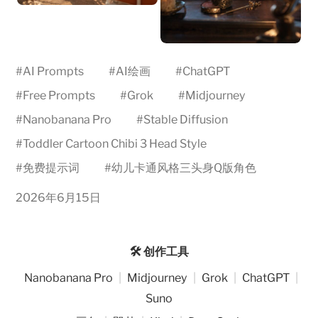
#
AI Prompts
#
AI绘画
#
ChatGPT
#
Free Prompts
#
Grok
#
Midjourney
#
Nanobanana Pro
#
Stable Diffusion
#
Toddler Cartoon Chibi 3 Head Style
#
免费提示词
#
幼儿卡通风格三头身Q版角色
2026年6月15日
🛠️ 创作工具
Nanobanana Pro
|
Midjourney
|
Grok
|
ChatGPT
|
Suno