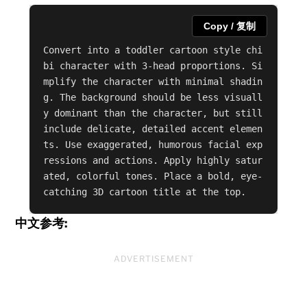
Copy / 复制
Convert into a toddler cartoon style chi
bi character with 3-head proportions. Si
mplify the character with minimal shadin
g. The background should be less visuall
y dominant than the character, but still 
include delicate, detailed accent elemen
ts. Use exaggerated, humorous facial exp
ressions and actions. Apply highly satur
ated, colorful tones. Place a bold, eye-
catching 3D cartoon title at the top.
中文参考:
ADVERTISEMENT