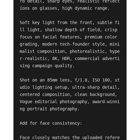
rd detail, sharp eyes, realistic reflect
ions on glasses, high dynamic range.

Soft key light from the front, subtle fi
ll light, shallow depth of field, crisp 
focus on facial features, premium color 
grading, modern tech-founder style, mini
malist composition, photorealistic, hype
r-realistic, 8K, HDR, commercial adverti
sing campaign quality.

Shot on an 85mm lens, f/1.8, ISO 100, st
udio lighting setup, ultra-sharp detail, 
centered composition, clean background, 
Vogue editorial photography, award-winni
ng portrait photography.

Add for face consistency:

Face closely matches the uploaded refere