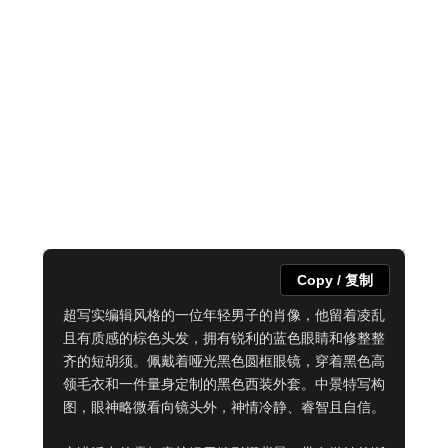
Copy / 复制
超写实编辑风格的一位年轻男子的肖像，他留着凌乱
且有质感的棕色头发，拥有锐利的蓝色眼睛和修整整
齐的短胡须。佩戴着哑光黑色圆框眼镜，穿着黑色高
领毛衣和一件量身定制的黑色西装外套。中景特写构
图，眼神略微看向镜头外，神情冷静、睿智且自信。
