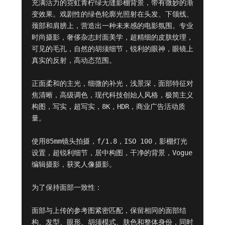
充满活力的霓虹青柠绿无缝影棚背景，带有微妙的渐
变效果。戏剧性的绿色轮廓光照射在头发、下颌线、
颈部和肩膀上，营造出一种未来感的电影氛围。专业
时尚摄影，奢侈杂志封面美学，超精细的皮肤纹理，
可见的毛孔，自然的胡须细节，锐利的眼神，眼镜上
真实的反射，高动态范围。

正面柔和的主光，细微的补光，浅景深，面部特征对
焦清晰，高级调色，现代科技创始人风格，极简主义
构图，写实，超写实，8K，HDR，商业广告活动质
量。

使用85mm镜头拍摄，f/1.8，ISO 100，影棚灯光
设置，超锐利细节，居中构图，干净的背景，Vogue
编辑摄影，获奖人像摄影。

为了保持面部一致性：

面部与上传的参考图紧密匹配，保留相同的面部结
构、发型、眼形、胡须模式、肤色和整体身份，同时