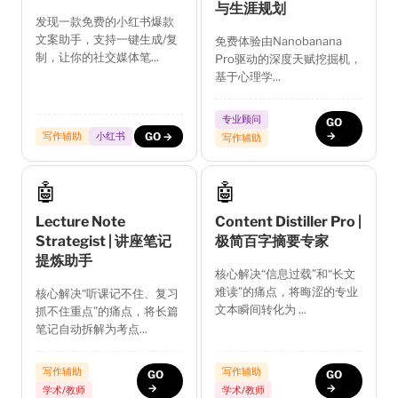
与生涯规划
发现一款免费的小红书爆款
文案助手，支持一键生成/复
免费体验由Nanobanana
制，让你的社交媒体笔...
Pro驱动的深度天赋挖掘机，
基于心理学...
专业顾问
GO
→
写作辅助
小红书
GO →
写作辅助
🤖
🤖
Lecture Note
Content Distiller Pro |
Strategist | 讲座笔记
极简百字摘要专家
提炼助手
核心解决“信息过载”和“长文
难读”的痛点，将晦涩的专业
核心解决“听课记不住、复习
文本瞬间转化为 ...
抓不住重点”的痛点，将长篇
笔记自动拆解为考点...
写作辅助
写作辅助
GO
GO
→
→
学术/教师
学术/教师