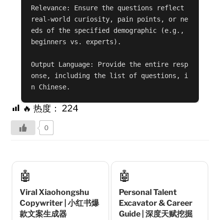
Relevance: Ensure the questions reflect 
real-world curiosity, pain points, or ne
eds of the specified demographic (e.g., 
beginners vs. experts).

Output Language: Provide the entire resp
onse, including the list of questions, i
n Chinese.
🔥 热度：
224
0
🤖
🤖
Viral Xiaohongshu
Personal Talent
Copywriter | 小红书爆
Excavator & Career
款文案生成器
Guide | 深度天赋挖掘