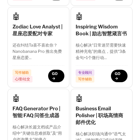
🤖
🤖
Zodiac Love Analyst |
Inspiring Wisdom
星座恋爱配对专家
Book | 励志智慧箴言书
还在纠结Ta喜不喜欢你？
核心解决“日常迷茫需要快速
Nanobanana Pro 推出免费
精神充电”的痛点，提供“3条
星座恋爱...
金句+1个微行动...
写作辅助
专业顾问
GO
GO
→
→
心理/社交
写作辅助
🤖
🤖
FAQ Generator Pro |
Business Email
智能 FAQ 问答生成器
Polisher | 职场高情商
邮件优化
核心解决长篇文档或产品介
绍中“关键信息难抓取”及“用
核心解决职场沟通中“语气太
户咨询量大”的痛点...