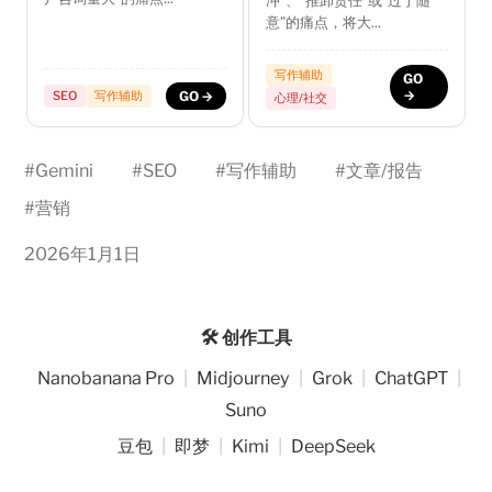
冲”、“推卸责任”或“过于随
意”的痛点，将大...
写作辅助
GO
→
SEO
写作辅助
GO →
心理/社交
#
Gemini
#
SEO
#
写作辅助
#
文章/报告
#
营销
2026年1月1日
🛠️ 创作工具
Nanobanana Pro
|
Midjourney
|
Grok
|
ChatGPT
|
Suno
豆包
|
即梦
|
Kimi
|
DeepSeek