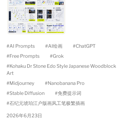
#
AI Prompts
#
AI绘画
#
ChatGPT
#
Free Prompts
#
Grok
#
Kohaku Dr Stone Edo Style Japanese Woodblock
Art
#
Midjourney
#
Nanobanana Pro
#
Stable Diffusion
#
免费提示词
#
石纪元琥珀江户版画风工笔极繁插画
2026年6月23日