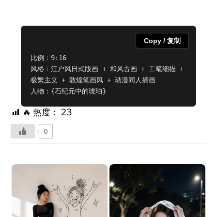
Copy / 复制
比例：9:16

风格：江户风日式版画 + 和风古画 + 工笔细描 + 
极繁主义 + 敦煌笔画风 + 动漫同人插画

人物：{石纪元中的琥珀}
🔥 热度：
23
0