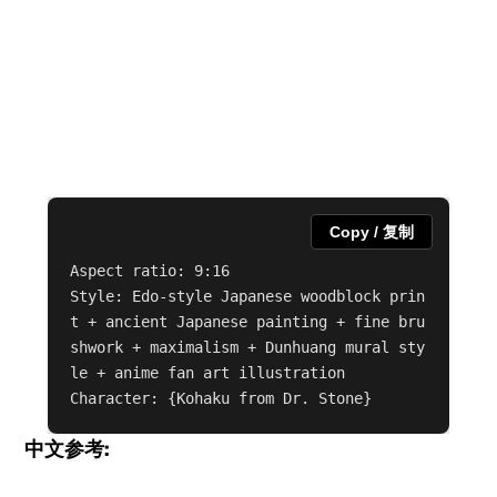
Copy / 复制
Aspect ratio: 9:16

Style: Edo-style Japanese woodblock prin
t + ancient Japanese painting + fine bru
shwork + maximalism + Dunhuang mural sty
le + anime fan art illustration

Character: {Kohaku from Dr. Stone}
中文参考: