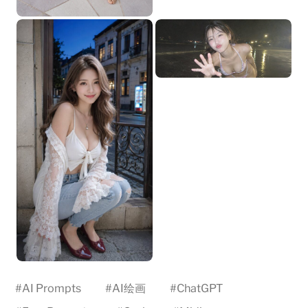
#
AI Prompts
#
AI绘画
#
ChatGPT