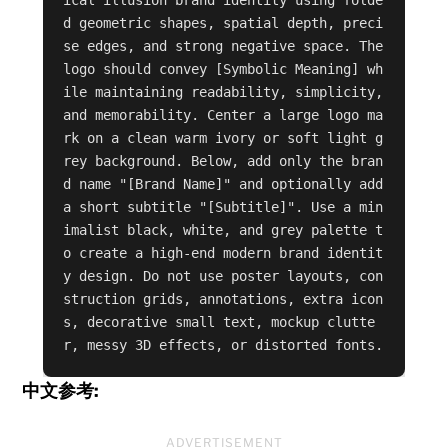
ical illusion brand identity using folde
d geometric shapes, spatial depth, preci
se edges, and strong negative space. The 
logo should convey [Symbolic Meaning] wh
ile maintaining readability, simplicity, 
and memorability. Center a large logo ma
rk on a clean warm ivory or soft light g
rey background. Below, add only the bran
d name "[Brand Name]" and optionally add 
a short subtitle "[Subtitle]". Use a min
imalist black, white, and grey palette t
o create a high-end modern brand identit
y design. Do not use poster layouts, con
struction grids, annotations, extra icon
s, decorative small text, mockup clutte
r, messy 3D effects, or distorted fonts.
中文参考:
ADVERTISEMENT