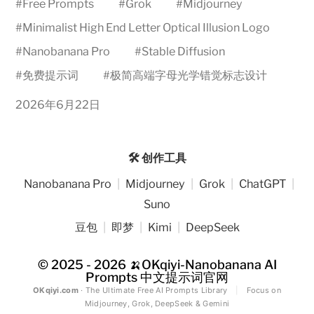
#
Free Prompts
#
Grok
#
Midjourney
#
Minimalist High End Letter Optical Illusion Logo
#
Nanobanana Pro
#
Stable Diffusion
#
免费提示词
#
极简高端字母光学错觉标志设计
2026年6月22日
🛠️ 创作工具
Nanobanana Pro
|
Midjourney
|
Grok
|
ChatGPT
|
Suno
豆包
|
即梦
|
Kimi
|
DeepSeek
© 2025 - 2026
🍌OKqiyi-Nanobanana AI
Prompts 中文提示词官网
OKqiyi.com
· The Ultimate Free AI Prompts Library
|
Focus on
Midjourney, Grok, DeepSeek & Gemini