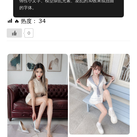
饰性小文字、模型杂乱元素、凌乱的3D效果或扭曲
的字体。
🔥 热度：
34
0