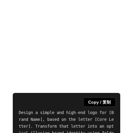
Copy / 复制
Design a simple and high-end logo for [B
rand Name], based on the letter [Core Le
tter]. Transform that letter into an opt