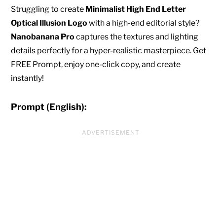
Struggling to create
Minimalist High End Letter
Optical Illusion Logo
with a high-end editorial style?
Nanobanana Pro
captures the textures and lighting
details perfectly for a hyper-realistic masterpiece. Get
FREE Prompt, enjoy one-click copy, and create
instantly!
Prompt (English):
ADVERTISEMENT