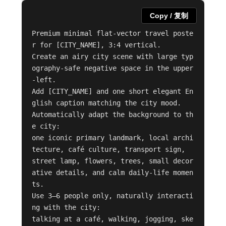
Copy / 复制
Premium minimal flat-vector travel poste
r for [CITY_NAME], 3:4 vertical.

Create an airy city scene with large typ
ography-safe negative space in the upper
-left.

Add [CITY_NAME] and one short elegant En
glish caption matching the city mood.

Automatically adapt the background to th
e city:

one iconic primary landmark, local archi
tecture, café culture, transport sign,

street lamp, flowers, trees, small decor
ative details, and calm daily-life momen
ts.

Use 3–6 people only, naturally interacti
ng with the city:

talking at a café, walking, jogging, ske