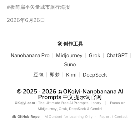
#
极简扁平矢量城市旅行海报
2026年6月26日
🛠️ 创作工具
Nanobanana Pro
|
Midjourney
|
Grok
|
ChatGPT
|
Suno
豆包
|
即梦
|
Kimi
|
DeepSeek
© 2025 - 2026
🍌OKqiyi-Nanobanana AI
Prompts 中文提示词官网
OKqiyi.com
· The Ultimate Free AI Prompts Library
|
Focus on
Midjourney, Grok, DeepSeek & Gemini
🐙
GitHub Repo
AI Content for Learning Only
·
Report / Contact