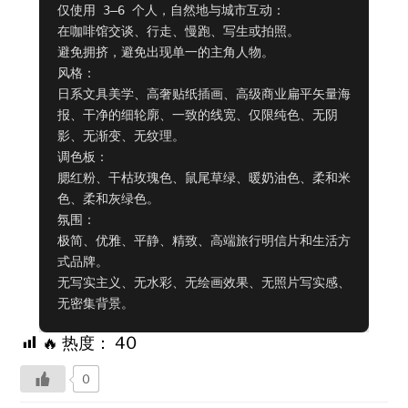
仅使用 3–6 个人，自然地与城市互动：

在咖啡馆交谈、行走、慢跑、写生或拍照。

避免拥挤，避免出现单一的主角人物。

风格：

日系文具美学、高奢贴纸插画、高级商业扁平矢量海
报、干净的细轮廓、一致的线宽、仅限纯色、无阴
影、无渐变、无纹理。

调色板：

腮红粉、干枯玫瑰色、鼠尾草绿、暖奶油色、柔和米
色、柔和灰绿色。

氛围：

极简、优雅、平静、精致、高端旅行明信片和生活方
式品牌。

无写实主义、无水彩、无绘画效果、无照片写实感、
无密集背景。
🔥 热度：
40
0