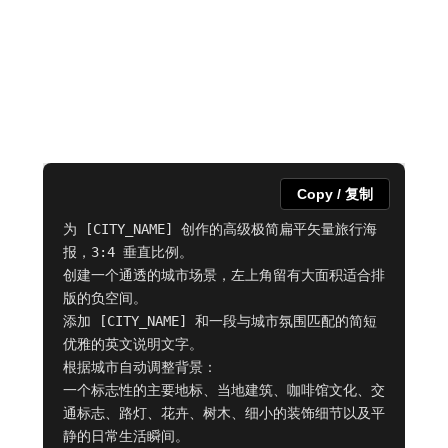
Copy / 复制
为 [CITY_NAME] 创作的高级极简扁平矢量旅行海
报，3:4 垂直比例。

创建一个通透的城市场景，左上角留有大面积适合排
版的负空间。

添加 [CITY_NAME] 和一段与城市氛围匹配的简短
优雅的英文说明文字。

根据城市自动调整背景：

一个标志性的主要地标、当地建筑、咖啡馆文化、交
通标志、路灯、花卉、树木、细小的装饰细节以及平
静的日常生活瞬间。
