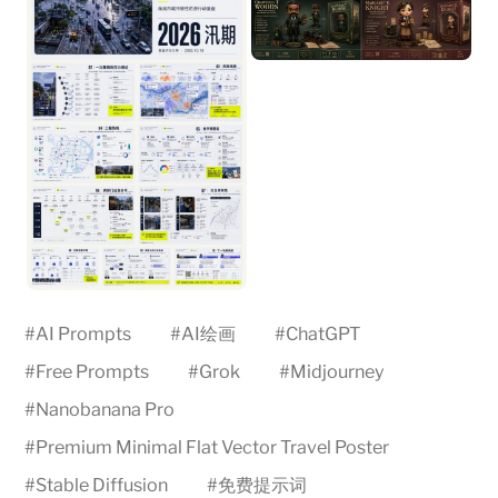
#
AI Prompts
#
AI绘画
#
ChatGPT
#
Free Prompts
#
Grok
#
Midjourney
#
Nanobanana Pro
#
Premium Minimal Flat Vector Travel Poster
#
Stable Diffusion
#
免费提示词