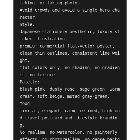
tching, or taking photos.

Avoid crowds and avoid a single hero cha
racter.

Style:

Japanese stationery aesthetic, luxury st
icker illustration,

premium commercial flat-vector poster,

clean thin outlines, consistent line wei
ght,

flat colors only, no shading, no gradien
ts, no texture.

Palette:

blush pink, dusty rose, sage green, warm 
cream, soft beige, muted gray-green.

Mood:

minimal, elegant, calm, refined, high-en
d travel postcard and lifestyle brandin
g.

No realism, no watercolor, no painterly 
effects, no photorealism, no dense backg