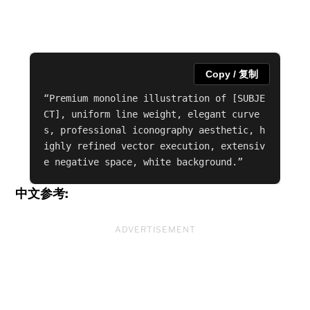
Copy / 复制
“Premium monoline illustration of [SUBJE
CT], uniform line weight, elegant curve
s, professional iconography aesthetic, h
ighly refined vector execution, extensiv
e negative space, white background.”
中文参考:
ADVERTISEMENT