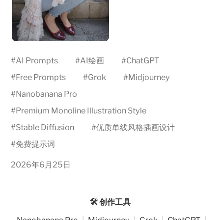
#
AI Prompts
#
AI绘画
#
ChatGPT
#
Free Prompts
#
Grok
#
Midjourney
#
Nanobanana Pro
#
Premium Monoline Illustration Style
#
Stable Diffusion
#
优质单线风格插画设计
#
免费提示词
2026年6月25日
🛠️ 创作工具