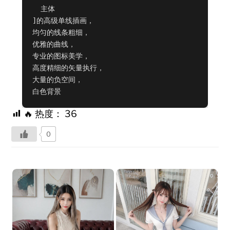
  主体

]的高级单线插画，

均匀的线条粗细，

优雅的曲线，

专业的图标美学，

高度精细的矢量执行，

大量的负空间，

白色背景
🔥 热度：
36
0