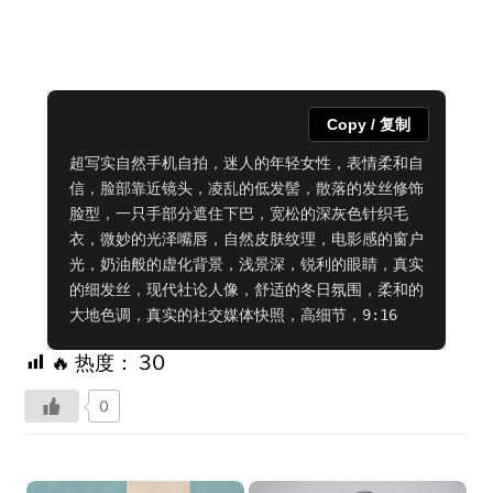
Copy / 复制
超写实自然手机自拍，迷人的年轻女性，表情柔和自
信，脸部靠近镜头，凌乱的低发髻，散落的发丝修饰
脸型，一只手部分遮住下巴，宽松的深灰色针织毛
衣，微妙的光泽嘴唇，自然皮肤纹理，电影感的窗户
光，奶油般的虚化背景，浅景深，锐利的眼睛，真实
的细发丝，现代社论人像，舒适的冬日氛围，柔和的
大地色调，真实的社交媒体快照，高细节，9:16
🔥 热度：
30
0