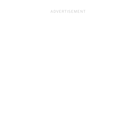
ADVERTISEMENT